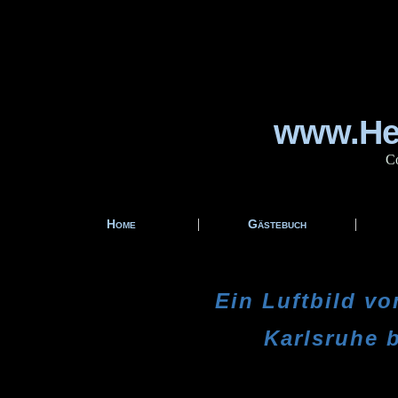
www.Hei
Co
|
|
Home
Gästebuch
Ein Luftbild v
Karlsruhe 