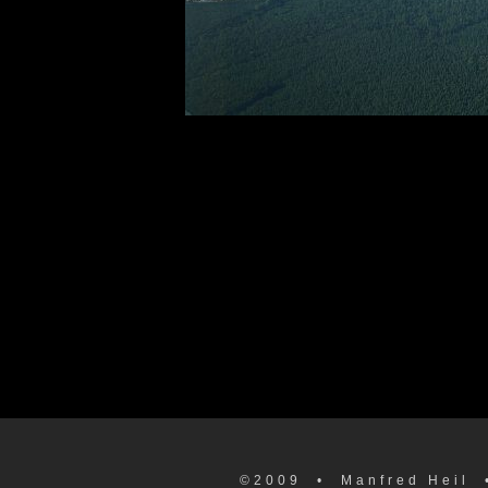
©2009
• Manfred Heil 